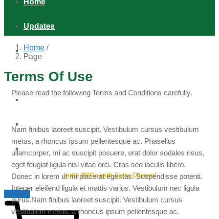
Home
Updates
Home
/
Games
Page
Terms Of Use
Shop
Please read the following Terms and Conditions carefully.
Podcast
Distribution & Retail
Nam finibus laoreet suscipit. Vestibulum cursus vestibulum
metus, a rhoncus ipsum pellentesque ac. Phasellus
About
ullamcorper, mi ac suscipit posuere, erat dolor sodales risus,
eget feugiat ligula nisl vitae orci. Cras sed iaculis libero.
Indie RPGs with Extra Cheese!
Donec in lorem ut mi placerat egestas. Suspendisse potenti.
Integer eleifend ligula et mattis varius. Vestibulum nec ligula
$
0.00
0
purus.Nam finibus laoreet suscipit. Vestibulum cursus
vestibulum metus, a rhoncus ipsum pellentesque ac.