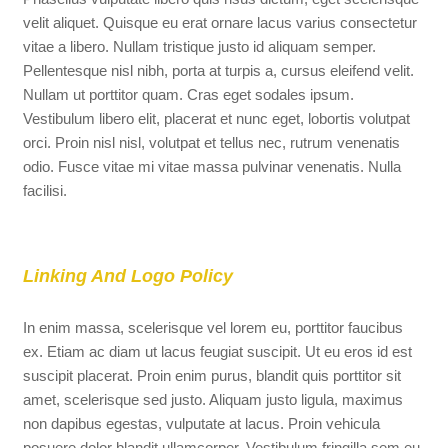
velit aliquet. Quisque eu erat ornare lacus varius consectetur
vitae a libero. Nullam tristique justo id aliquam semper.
Pellentesque nisl nibh, porta at turpis a, cursus eleifend velit.
Nullam ut porttitor quam. Cras eget sodales ipsum.
Vestibulum libero elit, placerat et nunc eget, lobortis volutpat
orci. Proin nisl nisl, volutpat et tellus nec, rutrum venenatis
odio. Fusce vitae mi vitae massa pulvinar venenatis. Nulla
facilisi.
Linking And Logo Policy
In enim massa, scelerisque vel lorem eu, porttitor faucibus
ex. Etiam ac diam ut lacus feugiat suscipit. Ut eu eros id est
suscipit placerat. Proin enim purus, blandit quis porttitor sit
amet, scelerisque sed justo. Aliquam justo ligula, maximus
non dapibus egestas, vulputate at lacus. Proin vehicula
posuere dolor blandit ullamcorper. Vestibulum fringilla sem eu